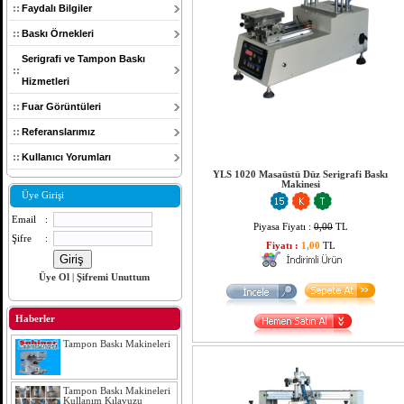
Faydalı Bilgiler
Baskı Örnekleri
Serigrafi ve Tampon Baskı
Hizmetleri
Fuar Görüntüleri
Referanslarımız
Kullanıcı Yorumları
YLS 1020 Masaüstü Düz Serigrafi Baskı
Makinesi
Üye Girişi
Email
:
Piyasa Fiyatı :
0,00
TL
Şifre
:
Fiyatı :
1,00
TL
Üye Ol
|
Şifremi Unuttum
Haberler
Tampon Baskı Makineleri
Tampon Baskı Makineleri
Kullanım Kılavuzu