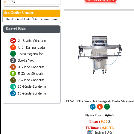
R073
Son Gezilen Ürünler
Henüz Gezdiğiniz Ürün Bulunmuyor
Kısayol Bilgisi
YLS-150TG Yuvarlak Serigrafi Baskı Makinesi
Piyasa Fiyatı :
0,00
$
Fiyatı :
0,00
$
TL Tutarı :
0,00 TL