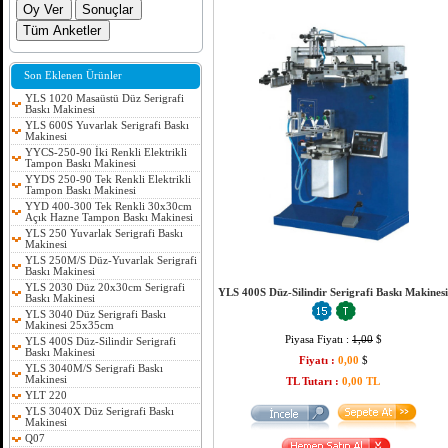
Son Eklenen Ürünler
YLS 1020 Masaüstü Düz Serigrafi
Baskı Makinesi
YLS 600S Yuvarlak Serigrafi Baskı
Makinesi
YYCS-250-90 İki Renkli Elektrikli
Tampon Baskı Makinesi
YYDS 250-90 Tek Renkli Elektrikli
Tampon Baskı Makinesi
YYD 400-300 Tek Renkli 30x30cm
Açık Hazne Tampon Baskı Makinesi
YLS 250 Yuvarlak Serigrafi Baskı
Makinesi
YLS 250M/S Düz-Yuvarlak Serigrafi
Baskı Makinesi
YLS 2030 Düz 20x30cm Serigrafi
YLS 400S Düz-Silindir Serigrafi Baskı Makines
Baskı Makinesi
YLS 3040 Düz Serigrafi Baskı
Makinesi 25x35cm
Piyasa Fiyatı :
1,00
$
YLS 400S Düz-Silindir Serigrafi
Baskı Makinesi
Fiyatı :
0,00
$
YLS 3040M/S Serigrafi Baskı
Makinesi
TL Tutarı :
0,00 TL
YLT 220
YLS 3040X Düz Serigrafi Baskı
Makinesi
Q07