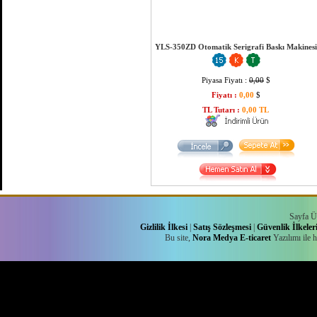
YLS-350ZD Otomatik Serigrafi Baskı Makinesi
Piyasa Fiyatı :
0,00
$
Fiyatı :
0,00
$
TL Tutarı :
0,00 TL
Sayfa Ü
Gizlilik İlkesi
|
Satış Sözleşmesi
|
Güvenlik İlkeler
Bu site,
Nora Medya
E-ticaret
Yazılımı ile 