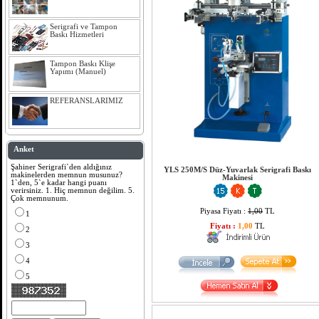
Serigrafi ve Tampon
Baskı Hizmetleri
Tampon Baskı Klişe
Yapımı (Manuel)
REFERANSLARIMIZ
Anket
Şahiner Serigrafi`den aldığınız
YLS 250M/S Düz-Yuvarlak Serigrafi Baskı
makinelerden memnun musunuz?
Makinesi
1`den, 5`e kadar hangi puanı
verirsiniz. 1. Hiç memnun değilim. 5.
Çok memnunum.
Piyasa Fiyatı :
1,00
TL
1
Fiyatı :
1,00
TL
2
3
4
5