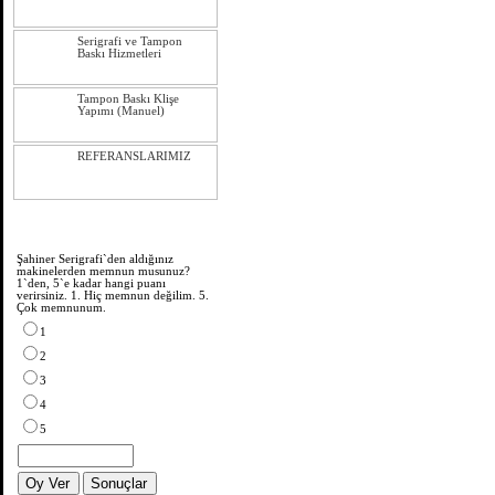
Serigrafi ve Tampon
Baskı Hizmetleri
Tampon Baskı Klişe
Yapımı (Manuel)
REFERANSLARIMIZ
Anket
Şahiner Serigrafi`den aldığınız
makinelerden memnun musunuz?
1`den, 5`e kadar hangi puanı
verirsiniz. 1. Hiç memnun değilim. 5.
Çok memnunum.
1
2
3
4
5