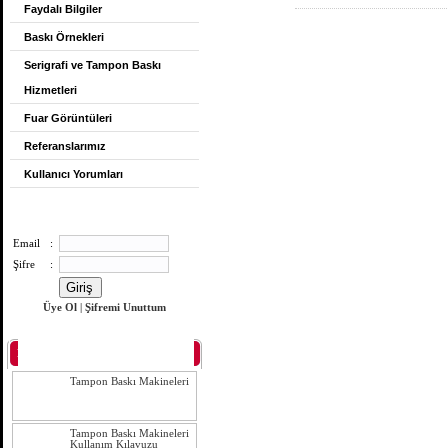
Faydalı Bilgiler
Baskı Örnekleri
Serigrafi ve Tampon Baskı
Hizmetleri
Fuar Görüntüleri
Referanslarımız
Kullanıcı Yorumları
Üye Girişi
Email
:
Şifre
:
Üye Ol
|
Şifremi Unuttum
Haberler
Tampon Baskı Makineleri
Tampon Baskı Makineleri
Kullanım Kılavuzu