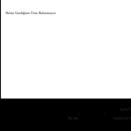
Son Gezilen Ürünler
Henüz Gezdiğiniz Ürün Bulunmuyor
Kısayol Bilgisi
Sayfa Ü
Gizlilik İlkesi
|
Satış Sözleşmesi
|
Güvenlik İlkeler
Bu site,
Nora Medya
E-ticaret
Yazılımı ile 