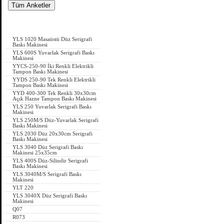
Son Eklenen Ürünler
YLS 1020 Masaüstü Düz Serigrafi
Baskı Makinesi
YLS 600S Yuvarlak Serigrafi Baskı
Makinesi
YYCS-250-90 İki Renkli Elektrikli
Tampon Baskı Makinesi
YYDS 250-90 Tek Renkli Elektrikli
Tampon Baskı Makinesi
YYD 400-300 Tek Renkli 30x30cm
Açık Hazne Tampon Baskı Makinesi
YLS 250 Yuvarlak Serigrafi Baskı
Makinesi
YLS 250M/S Düz-Yuvarlak Serigrafi
Baskı Makinesi
YLS 2030 Düz 20x30cm Serigrafi
Baskı Makinesi
YLS 3040 Düz Serigrafi Baskı
Makinesi 25x35cm
YLS 400S Düz-Silindir Serigrafi
Baskı Makinesi
YLS 3040M/S Serigrafi Baskı
Makinesi
YLT 220
YLS 3040X Düz Serigrafi Baskı
Makinesi
Q07
R073