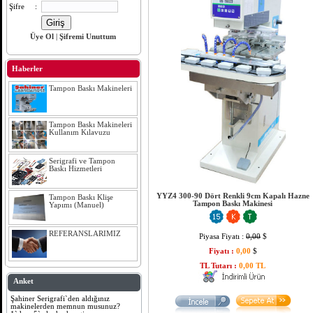
Şifre
:
Üye Ol
|
Şifremi Unuttum
Haberler
Tampon Baskı Makineleri
Tampon Baskı Makineleri
Kullanım Kılavuzu
Serigrafi ve Tampon
Baskı Hizmetleri
YYZ4 300-90 Dört Renkli 9cm Kapalı Hazne
Tampon Baskı Klişe
Tampon Baskı Makinesi
Yapımı (Manuel)
REFERANSLARIMIZ
Piyasa Fiyatı :
0,00
$
Fiyatı :
0,00
$
TL Tutarı :
0,00 TL
Anket
Şahiner Serigrafi`den aldığınız
makinelerden memnun musunuz?