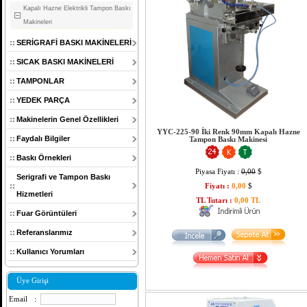
Kapalı Hazne Elektrikli Tampon Baskı
Makineleri
SERİGRAFİ BASKI MAKİNELERİ
SICAK BASKI MAKİNELERİ
TAMPONLAR
YEDEK PARÇA
Makinelerin Genel Özellikleri
YYC-225-90 İki Renk 90mm Kapalı Hazne
Faydalı Bilgiler
Tampon Baskı Makinesi
Baskı Örnekleri
Piyasa Fiyatı :
0,00
$
Serigrafi ve Tampon Baskı
Fiyatı :
0,00
$
Hizmetleri
TL Tutarı :
0,00 TL
Fuar Görüntüleri
Referanslarımız
Kullanıcı Yorumları
Üye Girişi
Email
: