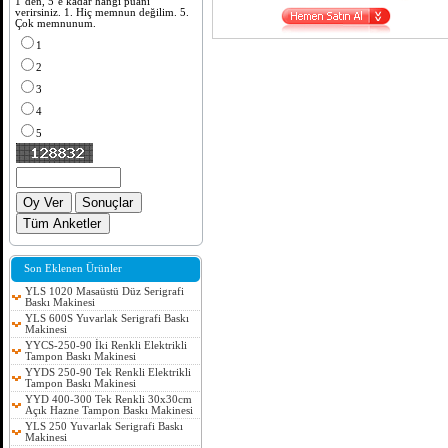
1`den, 5`e kadar hangi puanı
verirsiniz. 1. Hiç memnun değilim. 5.
Çok memnunum.
1
2
3
4
5
Son Eklenen Ürünler
YLS 1020 Masaüstü Düz Serigrafi
Baskı Makinesi
YLS 600S Yuvarlak Serigrafi Baskı
Makinesi
YYCS-250-90 İki Renkli Elektrikli
Tampon Baskı Makinesi
YYDS 250-90 Tek Renkli Elektrikli
Tampon Baskı Makinesi
YYD 400-300 Tek Renkli 30x30cm
Açık Hazne Tampon Baskı Makinesi
YLS 250 Yuvarlak Serigrafi Baskı
Makinesi